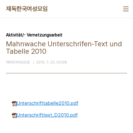
본문 바로가기
재독한국여성모임
Aktivität/- Vernetzungsarbeit
Mahnwache Unterschrifen-Text und
Tabelle 2010
재독한국여성모임
2010. 7. 25. 00:08
Unterschrifttabelle2010.pdf
Unterschrifttext_D2010.pdf