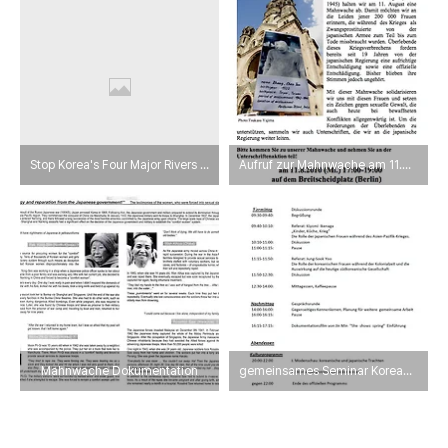
Stop Korea's Four Major Rivers Project
Aufruf zur Mahnwache am 11.08.2010
Mahnwache Dokumentation
gemeinsames Seminar Koreanische Frauengruppe +Japanische fraueninitiative 31.10.2009