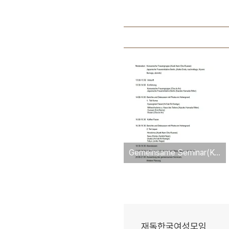
Gemeinsame Seminar(Koreanische Frauengruppe u. Japanische Fraueninitiative Berlin) 08.11.2014
재독한국여성모임