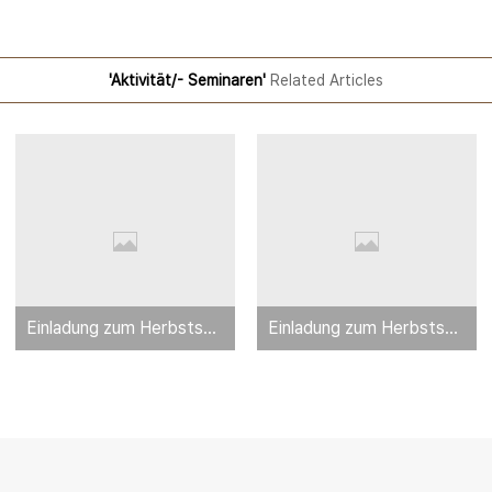
'Aktivität/- Seminaren'
Related Articles
Einladung zum Herbstseminar am 30.10.-01.11.2009
Einladung zum Herbstseminar am 16.-18.11.2007