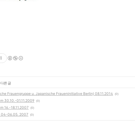
기
 다른 글
e Frauengruppe u. Japanische Fraueninitiative Berlin) 08.11.2014
(0)
m 30.10.-01.11.2009
(0)
m 16.-18.11.2007
(0)
r 04-06.05. 2007
(0)