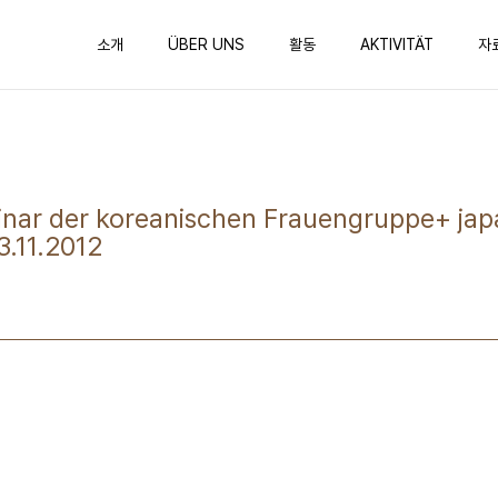
소개
ÜBER UNS
활동
AKTIVITÄT
자
ar der koreanischen Frauengruppe+ jap
3.11.2012