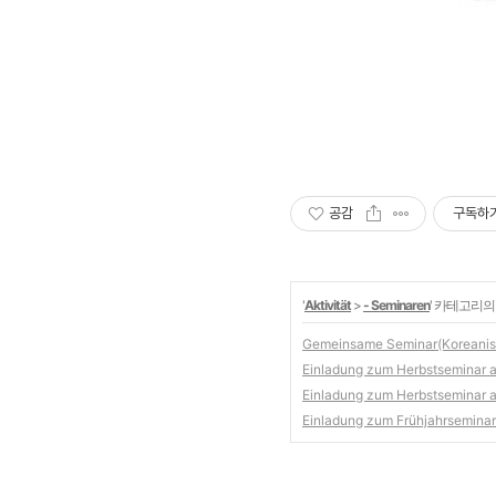
공감
구독하
'
Aktivität
>
- Seminaren
' 카테고리의
Gemeinsame Seminar(Koreanisch
Einladung zum Herbstseminar a
Einladung zum Herbstseminar a
Einladung zum Frühjahrsemina