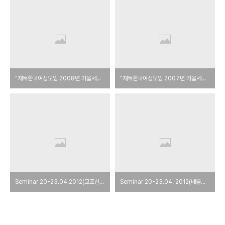
"재독한국여성모임 2008년 가을세미나에 다녀와서" - 이정회
"재독한국여성모임 2007년 가을세미나에 다녀와서" -이정회
Seminar 20-23.04.2012(교포신문)
Seminar 20-23.04. 2012(베를린 리포트)