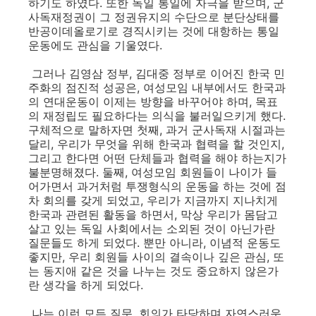
하기도 하였다. 또한 독일 통일에 자극을 받으며, 군
사독재정권이 그 정권유지의 수단으로 분단상태를
반공이데올로기로 경직시키는 것에 대항하는 통일
운동에도 관심을 기울였다.
그러나 김영삼 정부, 김대중 정부로 이어진 한국 민
주화의 점진적 성공은, 여성모임 내부에서도 한국과
의 연대운동이 이제는 방향을 바꾸어야 하며, 목표
의 재정립도 필요하다는 의식을 불러일으키게 했다.
구체적으로 말하자면 첫째, 과거 군사독재 시절과는
달리, 우리가 무엇을 위해 한국과 협력을 할 것인지,
그리고 한다면 어떤 단체들과 협력을 해야 하는지가
불분명해졌다. 둘째, 여성모임 회원들이 나이가 들
어가면서 과거처럼 투쟁형식의 운동을 하는 것에 점
차 회의를 갖게 되었고, 우리가 지금까지 지나치게
한국과 관련된 활동을 하면서, 막상 우리가 몸담고
살고 있는 독일 사회에서는 소외된 것이 아닌가란
질문들도 하게 되었다. 뿐만 아니라, 이념적 운동도
좋지만, 우리 회원들 사이의 결속이나 깊은 관심, 또
는 동지애 같은 것을 나누는 것도 중요하지 않은가
란 생각을 하게 되었다.
나는 이런 모든 질문, 회의가 타당하며 자연스러운