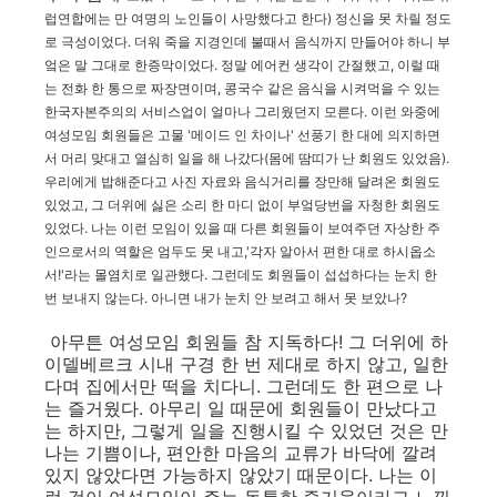
럽연합에는 만 여명의 노인들이 사망했다고 한다) 정신을 못 차릴 정도
로 극성이었다. 더워 죽을 지경인데 불때서 음식까지 만들어야 하니 부
엌은 말 그대로 한증막이었다. 정말 에어컨 생각이 간절했고, 이럴 때
는 전화 한 통으로 짜장면이며, 콩국수 같은 음식을 시켜먹을 수 있는
한국자본주의의 서비스업이 얼마나 그리웠던지 모른다. 이런 와중에
여성모임 회원들은 고물 '
메이드 인 차이나'
선풍기 한 대에 의지하면
서 머리 맞대고 열심히 일을 해 나갔다(몸에 땀띠가 난 회원도 있었음).
우리에게 밥해준다고 사진 자료와 음식거리를 장만해 달려온 회원도
있었고, 그 더위에 싫은 소리 한 마디 없이 부엌당번을 자청한 회원도
있었다. 나는 이런 모임이 있을 때 다른 회원들이 보여주던 자상한 주
인으로서의 역할은 엄두도 못 내고,'
각자 알아서 편한 대로 하시옵소
서!'
라는 몰염치로 일관했다. 그런데도 회원들이 섭섭하다는 눈치 한
번 보내지 않는다. 아니면 내가 눈치 안 보려고 해서 못 보았나?
아무튼 여성모임 회원들 참 지독하다! 그 더위에 하
이델베르크 시내 구경 한 번 제대로 하지 않고, 일한
다며 집에서만 떡을 치다니. 그런데도 한 편으로 나
는 즐거웠다. 아무리 일 때문에 회원들이 만났다고
는 하지만, 그렇게 일을 진행시킬 수 있었던 것은 만
나는 기쁨이나, 편안한 마음의 교류가 바닥에 깔려
있지 않았다면 가능하지 않았기 때문이다. 나는 이