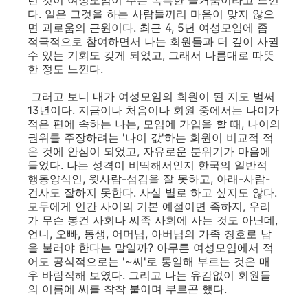
런 것이 여성모임이 주는 독특한 즐거움이라고 느낀
다. 일은 그것을 하는 사람들끼리 마음이 맞지 않으
면 괴로움의 근원이다. 최근 4, 5년 여성모임에 좀
적극적으로 참여하면서 나는 회원들과 더 깊이 사귈
수 있는 기회도 갖게 되었고, 그래서 나름대로 따뜻
한 정도 느낀다.
그러고 보니 내가 여성모임의 회원이 된 지도 벌써
13년이다. 지금이나 처음이나 회원 중에서는 나이가
적은 편에 속하는 나는, 모임에 가입을 할 때, 나이의
권위를 주장하려는 '나이 값'하는 회원이 비교적 적
은 것에 안심이 되었고, 자유로운 분위기가 마음에
들었다. 나는 성격이 비딱해서인지 한국의 일반적
행동양식인, 윗사람-섬김을 잘 못하고, 아래-사람-
건사도 잘하지 못한다. 사실 별로 하고 싶지도 않다.
모두에게 인간 사이의 기본 예절이면 족하지, 우리
가 무슨 봉건 사회나 씨족 사회에 사는 것도 아닌데,
언니, 오빠, 동생, 어머님, 아버님의 가족 칭호로 남
을 불러야 한다는 말일까? 아무튼 여성모임에서 적
어도 공식적으로는 '~씨'로 통일해 부르는 것은 매
우 바람직해 보였다. 그리고 나는 유감없이 회원들
의 이름에 씨를 착착 붙이며 부르곤 했다.