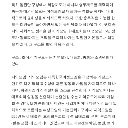
특히 임원단 구성에서 회장제도가 아니라 총무제도를 채택하여
총무가 대외적으로는 여성모임을 대표하는 역할을 하지만 대내
적으로의 권위성을 배제하도록 하였다. 또한 총무직은 가능한 한
모든 회원들이 돌아가면서 맡는 윤번제를 채택하였다.
이 구조 중
지역 자치적인 성격을 띈 지역모임과 대표회는 여성모임 15년 정
도가 될 때까지는 조직을 구축해 나가는 적절한 기본틀로서 역할
을 하였다. 그 구조를 보면 다음과 같다.
구조 : 조직의 기구로서는 지역모임, 대표회, 총회와 소위원회가
있다.
지역모임: 지역모임은 재독한국여성모임을 구성하는 기본조직
단위로 각 지역의 특수성에 따른 활동과 사업을 자치적으로 해 나
가며, 회원가입의 징계절차를 스스로 규정한다. 지역모임에서는
대표회의 임원을 선출하며 선출인원 수는 지역규모에 따라 가감
할 수 있다. 또한 총회에서 제안된 사업계획이나 다른 안건들이 일
차적으로 토론되는 여성모임의 기본단위기구이다. 지역모임은 1
995년 당시 베를린, 프랑크푸르트, 하이델베르크, 뮌헨, 루르지역
(쾰른 포함)에 조직되어 있었으며 바드 메르겐트하임, 보겐, 브라