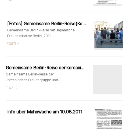
[Fotos] Gemeinsame Berlin-Reise(Koreanische Frauengruppe und Japanische Fraueninitiative)
Gemeinsame Berlin-Reise mit Japanische
Fraueninitiative Berlin, 2011
더보기
Gemeinsame Berlin-Reise der koreanischen Frauengruppe und japanische Fraueninitiative Berlin v. 30. 9.- 3. 10. 2011
Gemeinsame Berlin-Reise der
koreanischen Frauengruppe und
japanische Fraueninitiative Berlin v. 30.
더보기
9.- 3. 10. 2011 Programm 30. 9. (Fr)
Anreise 19:00 Abendessen in
KORE(Pappelallee 84. U Eberswalder
Str.84 Tel.: 030-243 24 549) 1. 10. (Sa)
Info über Mahnwache am 10.08.2011
10:00 – 11:30 Frauenhistorischer
Rundgang von Claudia von Gélieu „Vom
Politik-Verbot bis Kanzleramt“ Vom