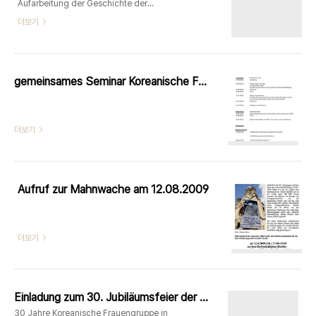
Aufarbeitung der Geschichte der
„Chosenjin“-und „Chokbari“-Frauen Liebe
더보기
Freundinnen und Freunde, wir laden Euch
/ Sie zu unserem 2. gemeinsamen
Seminar herzlich ein. In diesem Seminar
möchten wir zwei Referate über die
gemeinsames Seminar Koreanische Frauengruppe +Japanische fraueninitiative 31.10.2009
koreanischen Frauen während der
japanischen Kolonialherrschaft und die
japanischen Frauen während des Asien-
더보기
Pazifikkrieges hören und darüber disk..
Aufruf zur Mahnwache am 12.08.2009
더보기
Einladung zum 30. Jubiläumsfeier der Koreanischen Frauengruppe in Deutschland
30 Jahre Koreanische Frauengruppe in