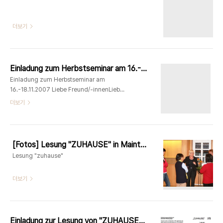
더보기
Einladung zum Herbstseminar am 16.-18.11.2007
Einladung zum Herbstseminar am
16.-18.11.2007 Liebe Freund/-innenLiebe
Mitglieder der Koreanischen
더보기
Frauengruppe, wie laden Sie/Euch
herzlich zu unserem Seminar ein.Auch in
diesem Jahr haben wir ein offenes
Seminar vorbereitet, in dem wir
[Fotos] Lesung "ZUHAUSE" in Maintal, Main-Kinzig-Kreis 28.09.2007
generationsübergreifend über das
Lesung "zuhause"
Thema "neuere koreanische und
japanische Geschickte aus Sicht der
더보기
Frauen" diskutieren wollen. Im diesen
Seminar wollen wir über..
Einladung zur Lesung von "ZUHAUSE" am 28.09.2007