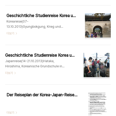
Geschichtliche Studienreise Korea und Japan(Koreanische Frauengruppe u.Japanische Fraueninitiative gemeinsam)
Koreareise(07-
13.10.2013)Gyungbokgung, Krieg und
menschenrechte von Frauen Museum in
더보기
Seoul, Mittwochsdeo v. d. jap. Botschaft in
Seoul, Nanum- Haus und dessen
Museum in Gwangju, Gunsan, Gwangju,
Uldolmok in Jindo, Mihyangsa Tempel in
Geschichtliche Studienreise Korea und Japan(Koreanische Frauengruppe u. Japanische Fraueninitiative gemeinsam)
Haenam, Busan
Japanreise(14-21.10.2013)Hataka,
Hiroshima, Koreanische Grundschule in
Osaka, Tempel Horyuji, Asukaji in
더보기
Nara,Tempel Ginkakuji Kiyomiyudera,
Mimitsuka,Ohrengrab in Kyoto, Kaiser
Plast in Tokyo, Treffen m. Teiko
Tomiyama, Ginjza, Shinjuku, Women´s
Der Reiseplan der Korea-Japan-Reise(06-21.10 2013)
Active Museum on War and Peace,
더보기