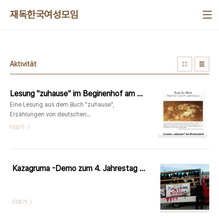
본문 바로가기
재독한국여성모임
Aktivität
Lesung "zuhause" im Beginenhof am 11.04.2015
Eine Lesung aus dem Buch "zuhause",
Erzählungen von deutschen
Koreanerinnen, Herausgeber die
더보기
koreanischen Frauengruppe in
Deutschland, Heike Berner und Sun-Ju
Choi, findet im Rahmen der
Bilderausstellung von Sun-Ju Kim am
Kazagruma -Demo zum 4. Jahrestag Fukushima vom Brandburger Tor(7.3.15)
11.04.2015 im Beginenhof statt.
더보기