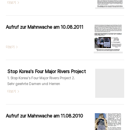
더보기
Gendarmenmarkt bis zum Reichstag.
Honorar min. 120 €..
Aufruf zur Mahnwache am 10.08.2011
더보기
Stop Korea's Four Major Rivers Project
1. Stop Korea's Four Major Rivers Project 2.
Sehr geehrte Damen und Herren
더보기
Aufruf zur Mahnwache am 11.08.2010