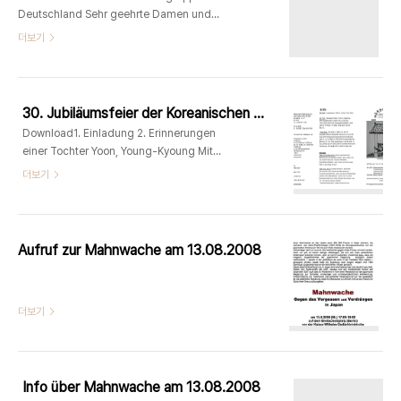
Deutschland Sehr geehrte Damen und
Herren, liebe Freunde, wir feiern den 30.
더보기
Geburtstag unserer Koreanischen
Frauengruppe in Deutschland und
blicken zurück auf viele positive
Erinnerungen und wichtige Aktivitäten,
30. Jubiläumsfeier der Koreanischen Frauengruppe in Deutschland
die wir ohne Hilfe und Unterstützung
Download1. Einladung 2. Erinnerungen
nicht oder nicht in dem Umfang hätten
einer Tochter Yoon, Young-Kyoung Mit
durchführen können. Gerade für uns
der koreanischen Frauengruppe und mit
더보기
Migrantinnen war und ist es stets ein..
Euch, den Mitfrauen, habe ich viele, sehr
vielfältige, Erinnerungen und
Verbindungen. Einige von diesen möchte
ich heute gerne – leider nicht persönlich,
Aufruf zur Mahnwache am 13.08.2008
aber durch meine alte Freundin Nami -
mit Euch teilen:Meine “Omma” war im
Rahmen der Frauengruppe sehr aktiv und
더보기
daher häufig unterw..
Info über Mahnwache am 13.08.2008