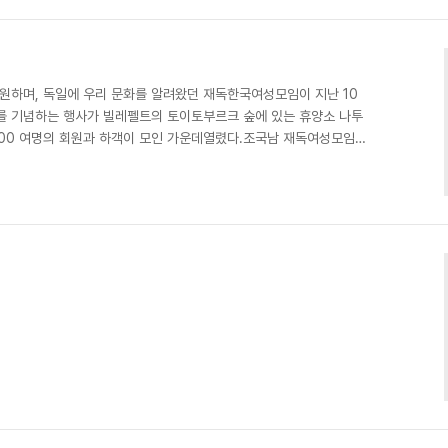
 지원하며, 독일에 우리 문화를 알려왔던 재독한국여성모임이 지난 10
.이를 기념하는 행사가 빌레펠트의 토이토부르크 숲에 있는 휴양소 나투
 100 여명의 회원과 하객이 모인 가운데열렸다.조국남 재독여성모임
 활동을 “외국에서 여성 이주민으로서 정체성 찾아가기”라고 설명한
야에 기여했고, 독일의 다문화 사회 형성에 적극적으로 참여하고 있
. 이날 회원들은 지난 30 년 동안 치열하게 살아온 세월을 돌이키
국인과 독일인이 함께구성한 풍물놀이와한국 고전무용 공연을 ..