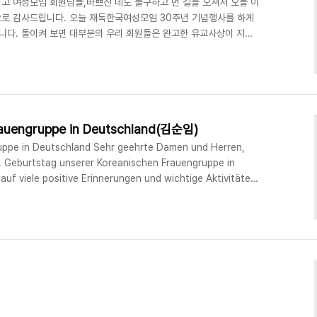
리고 여성모임 회원님들,바쁘신 데도 불구하고 먼 길을 오셔서 오늘 이
로 감사드립니다. 오늘 재독한국여성모임 30주년 기념행사를 하게
다. 돌이켜 보면 대부분의 우리 회원들은 완고한 유교사상이 지배
 전쟁 후의 가난 속에서 유년 시절과 학창시절을 보낸 세대들입니다.
이로 이억 말리 이곳에 와서 학업 또는 직업전선에서열심히 뛰면서 재
조리 속에서 자신의 권익과억압받는 여성들의 권익을 옹호, 대변하기
을 성장시키는 학습은 여성모임 창립부터 지금까지 한 해도 거르지
rauengruppe in Deutschland(김순임)
uppe in Deutschland Sehr geehrte Damen und Herren,
0. Geburtstag unserer Koreanischen Frauengruppe in
uf viele positive Erinnerungen und wichtige Aktivitäten,
tzung nicht oder nicht in dem Umfang hätten
uns Migrantinnen war und ist es stets ein Ge..