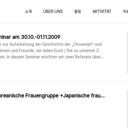
소개
ÜBER UNS
활동
AKTIVITÄT
자
inar am 30.10.-01.11.2009
 zur Aufarbeitung der Geschichte der „Chosenjin“-und
innen und Freunde, wir laden Euch / Sie zu unserem 2.
in. In diesem Seminar möchten wir zwei Referate über
d der japanischen Kolonialherrschaft und die
 Asien-Pazifikkrieges hören und darüber disk..
gemeinsames Seminar Koreanische Frauengruppe +Japanische fraueninitiative 31.10.2009