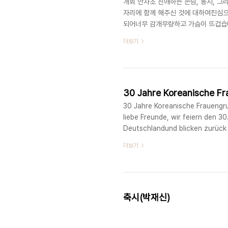
개회 안차조 친애하는 손님, 동지, 그
자리에 함께 해주신 것에 대하여진심으
되어너무 감개무량하고 가슴이 뜨겁습니
적이던 사회와 가정환경그리고 6.25
더보기
희망을 가슴에 한 아름 앉고 젊은 나
독한국여성모임을 발족시켜 사회의 부
위해 열정을 부었습니다.자신들의 의식
않고..
30 Jahre Koreanische F
30 Jahre Koreanische Frauengr
liebe Freunde, wir feiern den 3
Deutschlandund blicken zurück a
die wirohne Hilfe und Unterstü
더보기
durchführenkönnen. Gerade für 
축시(박재신)