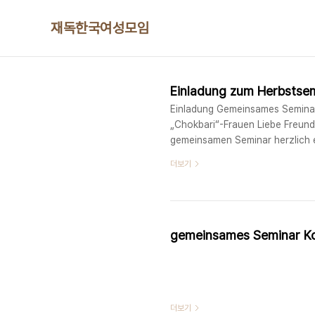
본문 바로가기
재독한국여성모임
Einladung zum Herbstsem
Einladung Gemeinsames Seminar
„Chokbari“-Frauen Liebe Freund
gemeinsamen Seminar herzlich e
die koreanischen Frauen währen
더보기
japanischen Frauen während des
더보기