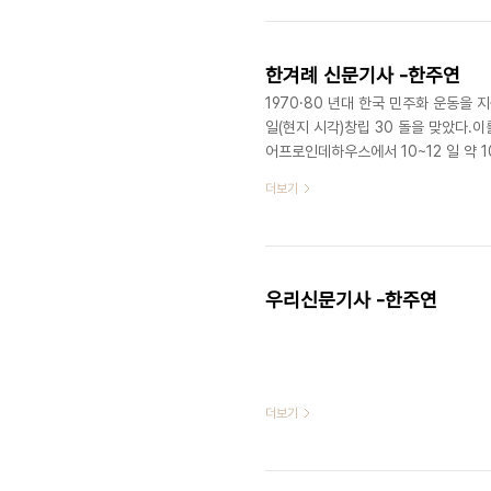
한겨례 신문기사 -한주연
1970·80 년대 한국 민주화 운동을
일(현지 시각)창립 30 돌을 맞았다
어프로인데하우스에서 10~12 일 약
전 대표는 그동안 재독한국여성모임의
더보기
뒤 “손님노동자로 독일에 와서 의료분
음에 자부심을 느낀다”며 소감을 밝혔다
며 감회의 눈시울을 붉히는 한편, 한
우리신문기사 -한주연
더보기